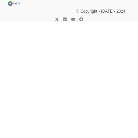
© Copyright - IDATE - 2024
About IDATE
Market Intelligence
IDATE News